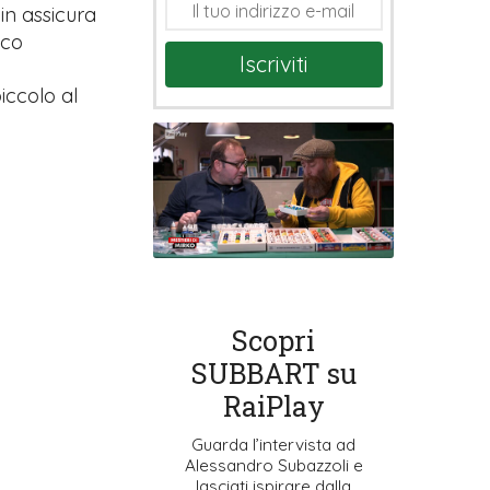
in assicura
oco
Iscriviti
piccolo al
Scopri
SUBBART su
RaiPlay
Guarda l’intervista ad
Alessandro Subazzoli e
lasciati ispirare dalla