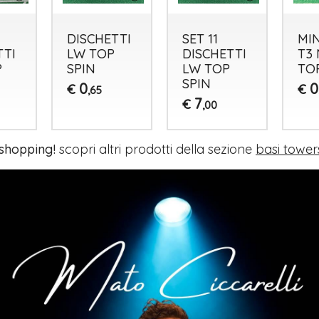
DISCHETTI
SET 11
MI
TTI
LW TOP
DISCHETTI
T3
P
SPIN
LW TOP
TO
SPIN
0
0
€
€
,65
7
€
,00
 shopping!
scopri altri prodotti della sezione
basi tower