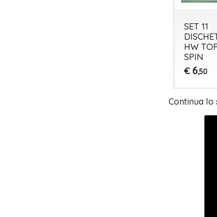
DISCHETTI
DISCHETTI
SET 11
HW
HW TOP
DISCHE
ASTROBASE
SPIN
HW TO
SPIN
0
0
€
€
,65
,65
6
€
,50
Continua lo