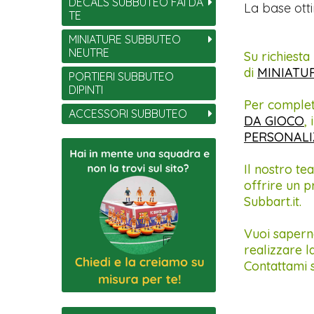
DECALS SUBBUTEO FAI DA
La base otti
TE
MINIATURE SUBBUTEO
NEUTRE
Su richiest
di
MINIATU
PORTIERI SUBBUTEO
DIPINTI
Per complet
ACCESSORI SUBBUTEO
DA GIOCO
, 
PERSONALI
Il nostro te
offrire un p
Subbart.it.
Vuoi saperne
realizzare l
Contattami 