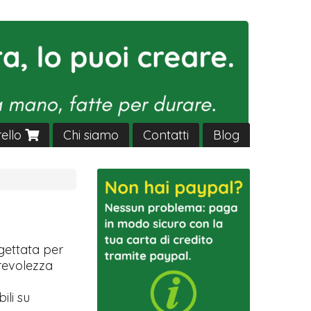
rello
Chi siamo
Contatti
Blog
ettata per
revolezza
ili su