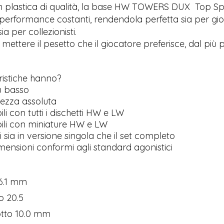
in plastica di qualità, la base HW TOWERS DUX Top Sp
e performance costanti, rendendola perfetta sia per gi
a per collezionisti.
i mettere il pesetto che il giocatore preferisce, dal più 
.
ristiche hanno?
ù basso
ezza assoluta
i con tutti i dischetti HW e LW
li con miniature HW e LW
i sia in versione singola che il set completo
mensioni conformi agli standard agonistici
 6.1 mm
o 20.5
otto 10.0 mm