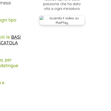
omessi
passione che ha dato
vita a ogni miniatura.
gni tipo
ili le
BASI
SCATOLA
a, per
distingue
a e