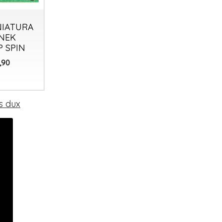
NIATURA
MINIATURA
MINIATURA
 NEK
AL1 TOP
T3 TOP
P SPIN
SPIN
SPIN
0
0
€
€
,90
,90
,90
s dux