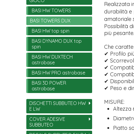
GIOCO
Realizzata 
BASI HW TOWERS
durabilità 
amatoriale si
BASI TOWERS DUX
Possibilità d
BASI HW top spin
più pesante
BASI DYNAMO DUX top
Che caratte
spin
✔ Profilo pi
BASI HW DUXTECH
✔ Scorrevol
astrobase
✔ Compatibil
BASI HW PRO astrobase
✔ Compatibi
✔ Disponibil
BASI 3D POWER
✔ Peso e di
astrobase
MISURE:
DISCHETTI SUBBUTEO HW
Altezza
E LW
Diametr
COVER ADESIVE
SUBBUTEO
Piatto s