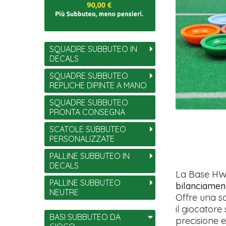
SQUADRE SUBBUTEO IN
DECALS
SQUADRE SUBBUTEO
REPLICHE DIPINTE A MANO
SQUADRE SUBBUTEO
PRONTA CONSEGNA
SCATOLE SUBBUTEO
PERSONALIZZATE
PALLINE SUBBUTEO IN
DECALS
La Base HW
PALLINE SUBBUTEO
bilanciamen
NEUTRE
Offre una s
il giocatore
BASI SUBBUTEO DA
precisione e