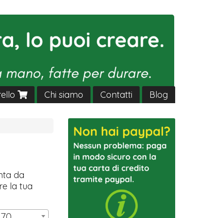
rello
Chi siamo
Contatti
Blog
nta da
re la tua
,70