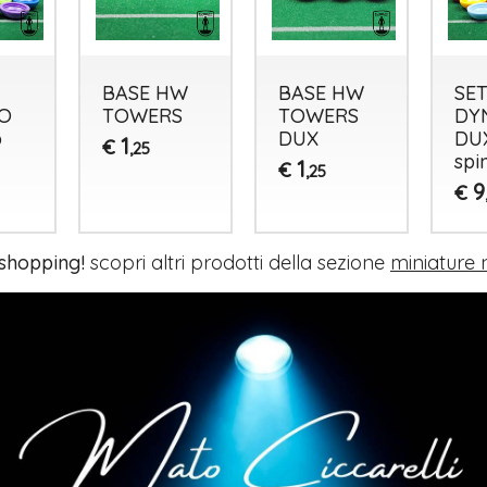
BASE HW
BASE HW
SET
O
TOWERS
TOWERS
DY
p
DUX
DUX
1
€
,25
spi
1
€
,25
9
€
 shopping!
scopri altri prodotti della sezione
miniature 