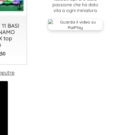
passione che ha dato
vita a ogni miniatura.
 11 BASI
SET 11 BASI
BASE HW
NAMO
HW
PRO
 top
TOWERS
astrobase
n
12
2
€
€
,50
,50
,50
neutre