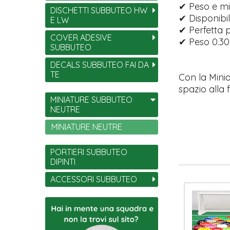
✔ Peso e mi
DISCHETTI SUBBUTEO HW
✔ Disponibil
E LW
✔ Perfetta p
COVER ADESIVE
✔ Peso 0.3
SUBBUTEO
DECALS SUBBUTEO FAI DA
TE
Con la Mini
spazio alla 
MINIATURE SUBBUTEO
NEUTRE
MINIATURE NEUTRE
PORTIERI SUBBUTEO
DIPINTI
ACCESSORI SUBBUTEO