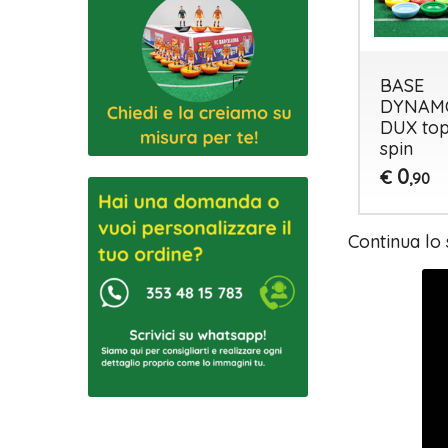
MINIATURA
PALLINA
BASE
AL1 TOP
NEUTRA
DYNAM
SPIN
TOP SPIN
DUX to
spin
0
4
€
€
,90
,00
0
€
,90
Continua lo