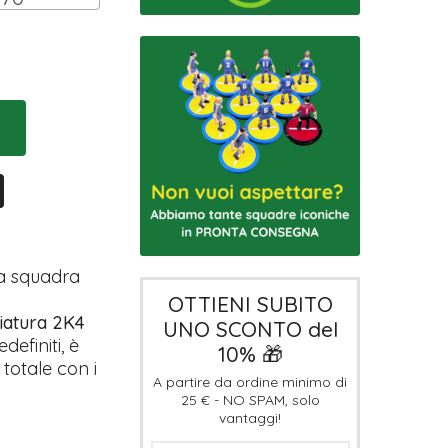
ua squadra
OTTIENI SUBITO
iatura 2K4
UNO SCONTO del
definiti, è
10% 🎁
totale con i
A partire da ordine minimo di
25 € - NO SPAM, solo
vantaggi!