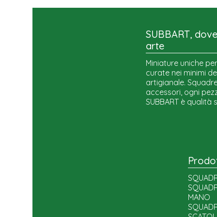
SUBBART, dove 
arte
Miniature uniche per
curate nei minimi de
artigianale. Squadre,
accessori, ogni pezz
SUBBART è qualità 
Prodot
SQUADR
SQUADR
MANO
SQUADR
SCATOL