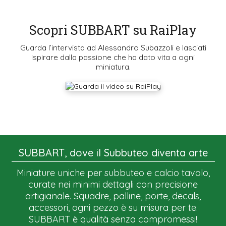
Scopri SUBBART su RaiPlay
Guarda l’intervista ad Alessandro Subazzoli e lasciati
ispirare dalla passione che ha dato vita a ogni
miniatura.
SUBBART, dove il Subbuteo diventa arte
Miniature uniche per subbuteo e calcio tavolo,
curate nei minimi dettagli con precisione
artigianale. Squadre, palline, porte, decals,
accessori, ogni pezzo è su misura per te.
SUBBART è qualità senza compromessi!