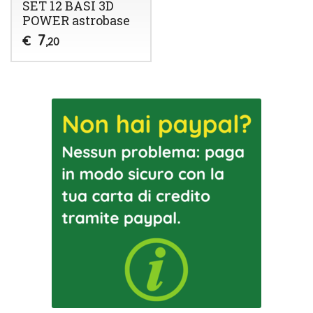
SET 12 BASI 3D
POWER astrobase
7
€
,20