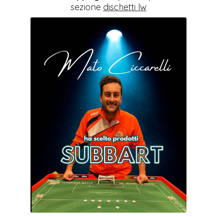
sezione
dischetti lw