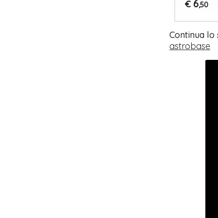
6
€
,50
Continua lo
astrobase