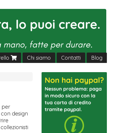
rello
Chi siamo
Contatti
Blog
 per
a con design
rire
ollezionisti