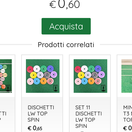
0
,60
€
Acquista
Prodotti correlati
DISCHETTI
SET 11
MI
TTI
LW TOP
DISCHETTI
T3
P
SPIN
LW TOP
TO
SPIN
0
0
€
€
,65