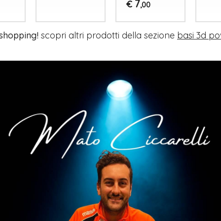
7
€
,00
 shopping!
scopri altri prodotti della sezione
basi 3d p