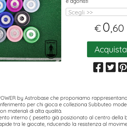
e agonisti
Scegli >>
0
,60
€
Acquista
 POWER by Astrobase che proponiamo rappresentan
 riferimento per chi gioca e colleziona Subbuteo mode
on materiali di alta qualità.
ento interno ( pesetto già posizionato al centro della b
rapide tra le giocate, riducendo la resistenza al movi