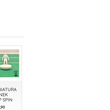
NIATURA
MINIATURA
MINIATURA
 NEK
AL1 TOP
T3 TOP
P SPIN
SPIN
SPIN
0
0
€
€
,90
,90
,90