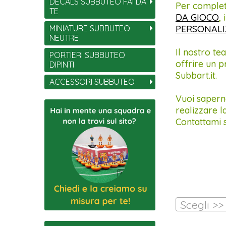
DECALS SUBBUTEO FAI DA
Per complet
TE
DA GIOCO
, 
MINIATURE SUBBUTEO
PERSONALI
NEUTRE
Il nostro te
PORTIERI SUBBUTEO
offrire un p
DIPINTI
Subbart.it.
ACCESSORI SUBBUTEO
Vuoi saperne
realizzare l
Contattami 
Scegli >>