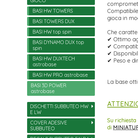
GIOCO
compromette
Compatibile
BASI HW TOWERS
gioca in mod
BASI TOWERS DUX
BASI HW top spin
Che caratte
✔ Ottimo ag
BASI DYNAMO DUX top
✔ Compatibi
spin
✔ Disponibil
BASI HW DUXTECH
✔ Peso e di
astrobase
BASI HW PRO astrobase
La base otti
BASI 3D POWER
astrobase
ATTENZI
DISCHETTI SUBBUTEO HW
E LW
Su richiest
COVER ADESIVE
di
MINIATU
SUBBUTEO