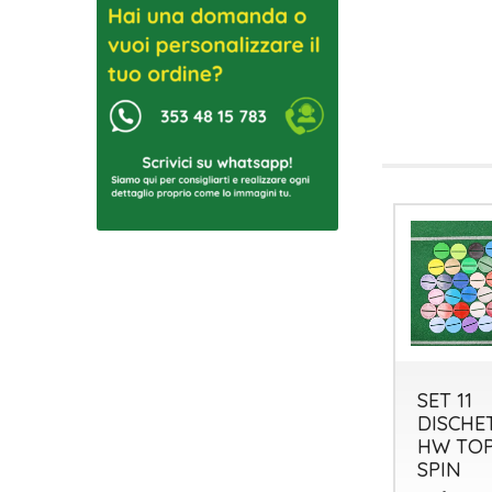
DISCHETTI
DISCHETTI
SET 11
HW
HW TOP
DISCHE
ASTROBASE
SPIN
HW TO
SPIN
0
0
€
€
,65
,65