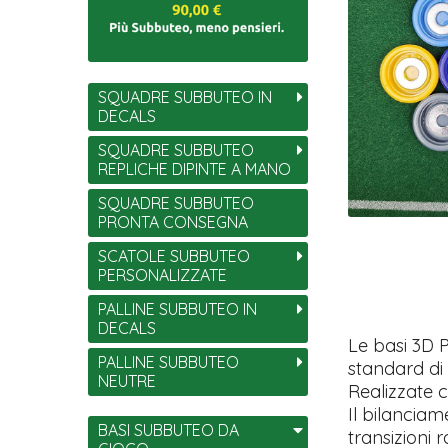
SQUADRE SUBBUTEO IN
DECALS
SQUADRE SUBBUTEO
REPLICHE DIPINTE A MANO
SQUADRE SUBBUTEO
PRONTA CONSEGNA
SCATOLE SUBBUTEO
PERSONALIZZATE
PALLINE SUBBUTEO IN
DECALS
Le basi 3D
PALLINE SUBBUTEO
standard di
NEUTRE
Realizzate c
Il bilanciam
BASI SUBBUTEO DA
transizioni 