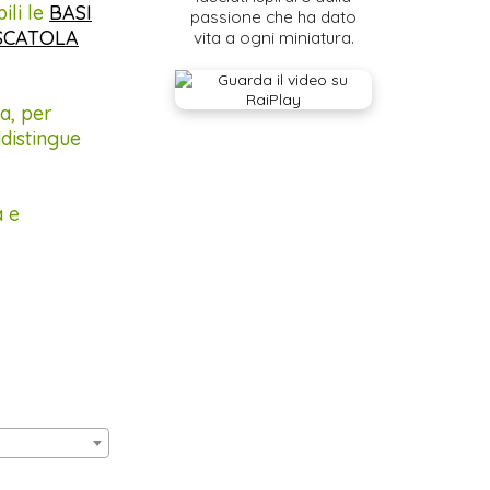
ili le
BASI
passione che ha dato
SCATOLA
vita a ogni miniatura.
a, per
distingue
a e