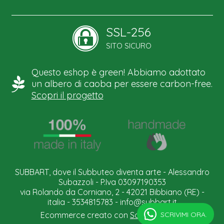
SSL-256
SITO SICURO
Questo eshop è green! Abbiamo adottato
un albero di caoba per essere carbon-free.
Scopri il progetto
SUBBART, dove il Subbuteo diventa arte - Alessandro
Subazzoli - P.Iva 03097190353
via Rolando da Corniano, 2 - 42021 Bibbiano (RE) -
italia - 3534815783 -
info@subbart.it
SCRIVIMI ORA.
Ecommerce creato con
Scontrino.com