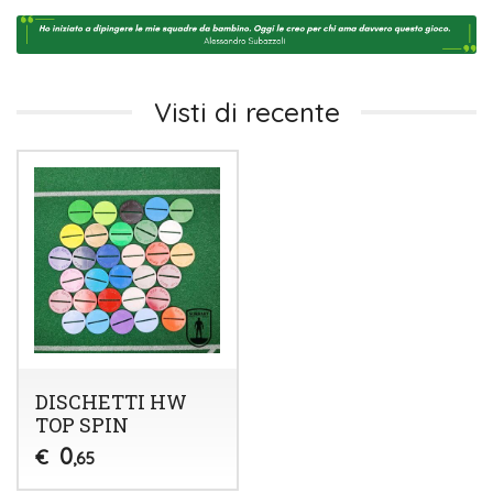
Visti di recente
DISCHETTI HW
TOP SPIN
0
€
,65