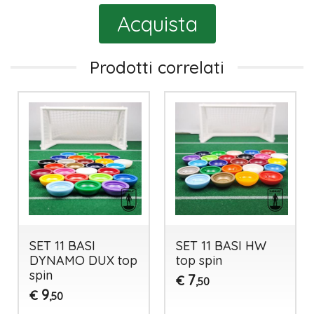
Acquista
Prodotti correlati
SET 11 BASI
SET 11 BASI HW
DYNAMO DUX top
top spin
spin
7
€
,50
9
€
,50