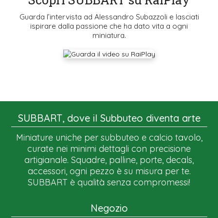
Guarda l’intervista ad Alessandro Subazzoli e lasciati
ispirare dalla passione che ha dato vita a ogni
miniatura.
SUBBART, dove il Subbuteo diventa arte
Miniature uniche per subbuteo e calcio tavolo,
curate nei minimi dettagli con precisione
artigianale. Squadre, palline, porte, decals,
accessori, ogni pezzo è su misura per te.
SUBBART è qualità senza compromessi!
Negozio