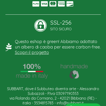
SSL-256
SITO SICURO
Questo eshop è green! Abbiamo adottato
un albero di caoba per essere carbon-free.
Scopri il progetto
SUBBART, dove il Subbuteo diventa arte - Alessandro
Subazzoli - P.Iva 03097190353
via Rolando da Corniano, 2 - 42021 Bibbiano (RE) -
italia - 3534815783 -
info@subbart.it