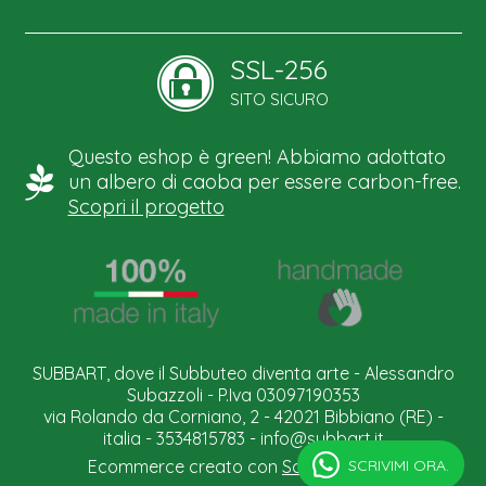
SSL-256
SITO SICURO
Questo eshop è green! Abbiamo adottato
un albero di caoba per essere carbon-free.
Scopri il progetto
SUBBART, dove il Subbuteo diventa arte - Alessandro
Subazzoli - P.Iva 03097190353
via Rolando da Corniano, 2 - 42021 Bibbiano (RE) -
italia - 3534815783 -
info@subbart.it
SCRIVIMI ORA.
Ecommerce creato con
Scontrino.com