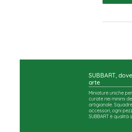
SUBBART, dove 
arte
Miniature uniche per
curate nei minimi de
artigianale. Squadre,
accessori, ogni pezz
SUBBART è qualità 