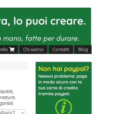
rello
Chi siamo
Contatti
Blog
sottili,
niature.
gonisti.
SET 14 MINIATURE FORMAT HW | € 11,00