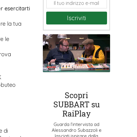
r esercitarti
Iscriviti
are la tua
e le
prova
K
ubbuteo
Scopri
SUBBART su
RaiPlay
Guarda l’intervista ad
Alessandro Subazzoli e
e di
lasciati ispirare dalla