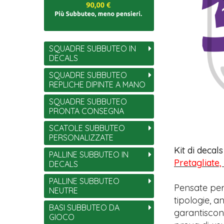
SQUADRE SUBBUTEO IN
DECALS
SQUADRE SUBBUTEO
REPLICHE DIPINTE A MANO
SQUADRE SUBBUTEO
PRONTA CONSEGNA
SCATOLE SUBBUTEO
PERSONALIZZATE
Kit di decal
PALLINE SUBBUTEO IN
Pretagliate,
DECALS
PALLINE SUBBUTEO
Pensate per
NEUTRE
tipologie, 
BASI SUBBUTEO DA
garantiscono
GIOCO