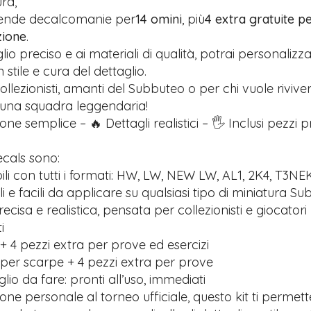
ra,
rende decalcomanie per
14 omini
, più
4 extra gratuite pe
zione
.
glio preciso e ai materiali di qualità, potrai personalizz
stile e cura del dettaglio.
ollezionisti, amanti del Subbuteo o per chi vuole riviver
 una squadra leggendaria!
one semplice – 🔥 Dettagli realistici – 🖐️ Inclusi pezzi 
ecals sono:
li con tutti i formati: HW, LW, NEW LW, AL1, 2K4, T3NE
ili e facili da applicare su qualsiasi tipo di miniatura S
recisa e realistica, pensata per collezionisti e giocatori
i
+ 4 pezzi extra per prove ed esercizi
 per scarpe + 4 pezzi extra per prove
io da fare: pronti all’uso, immediati
ione personale al torneo ufficiale, questo kit ti permett