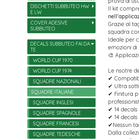
prova di usu
DISCHETTI SUBBUTEO HW
Il kit comp
E LW
nell’applica
COVER ADESIVE
Grazie al ta
SUBBUTEO
squadra con 
Ideale per c
DECALS SUBBUTEO FAI DA
emozioni di
TE
🎨 Applicazi
WORLD CUP 1970
Le nsotre d
WORLD CUP 1974
✔ Compatibi
SQUADRE NAZIONALI
✔ Ultra sott
SQUADRE ITALIANE
✔ Finitura p
professionist
SQUADRE INGLESI
✔ 14 decals 
SQUADRE SPAGNOLE
✔ 14 decals
SQUADRE FRANCESI
✔Nessun tagl
Dalla collez
SQUADRE TEDESCHE