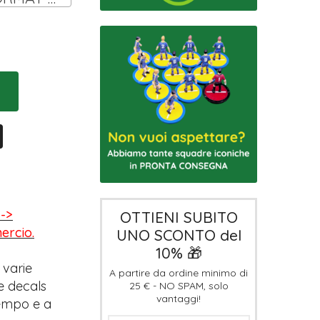
-->
OTTIENI SUBITO
mercio.
UNO SCONTO del
10% 🎁
 varie
A partire da ordine minimo di
e decals
25 € - NO SPAM, solo
vantaggi!
tempo e a