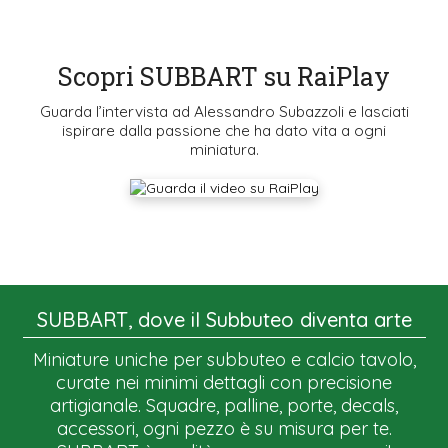
Scopri SUBBART su RaiPlay
Guarda l’intervista ad Alessandro Subazzoli e lasciati
ispirare dalla passione che ha dato vita a ogni
miniatura.
SUBBART, dove il Subbuteo diventa arte
Miniature uniche per subbuteo e calcio tavolo,
curate nei minimi dettagli con precisione
artigianale. Squadre, palline, porte, decals,
accessori, ogni pezzo è su misura per te.