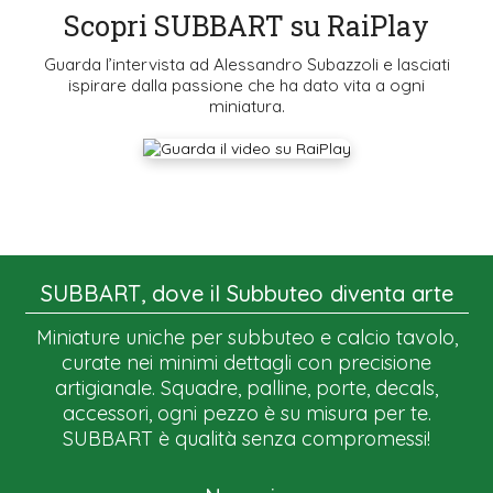
Scopri SUBBART su RaiPlay
Guarda l’intervista ad Alessandro Subazzoli e lasciati
ispirare dalla passione che ha dato vita a ogni
miniatura.
SUBBART, dove il Subbuteo diventa arte
Miniature uniche per subbuteo e calcio tavolo,
curate nei minimi dettagli con precisione
artigianale. Squadre, palline, porte, decals,
accessori, ogni pezzo è su misura per te.
SUBBART è qualità senza compromessi!