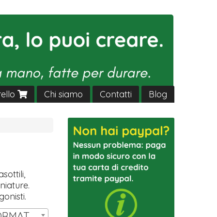
rello
Chi siamo
Contatti
Blog
sottili,
niature.
gonisti.
SET 14 MINIATURE FORMAT HW | € 11,00