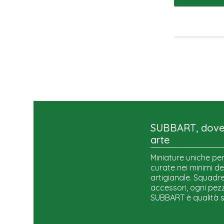
SUBBART, dove 
arte
Miniature uniche per
curate nei minimi de
artigianale. Squadre,
accessori, ogni pezz
SUBBART è qualità 