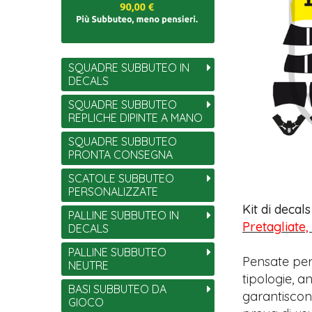
SQUADRE SUBBUTEO IN
DECALS
SQUADRE SUBBUTEO
REPLICHE DIPINTE A MANO
SQUADRE SUBBUTEO
PRONTA CONSEGNA
SCATOLE SUBBUTEO
PERSONALIZZATE
Kit di decal
PALLINE SUBBUTEO IN
Pretagliate,
DECALS
PALLINE SUBBUTEO
Pensate per
NEUTRE
tipologie, 
BASI SUBBUTEO DA
garantiscono
GIOCO