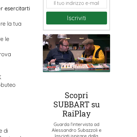
r esercitarti
Iscriviti
are la tua
e le
prova
K
ubbuteo
Scopri
SUBBART su
RaiPlay
Guarda l’intervista ad
Alessandro Subazzoli e
e di
lasciati ispirare dalla