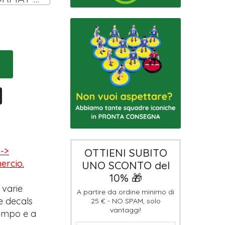
-->
OTTIENI SUBITO
mercio.
UNO SCONTO del
10% 🎁
 varie
A partire da ordine minimo di
e decals
25 € - NO SPAM, solo
vantaggi!
tempo e a