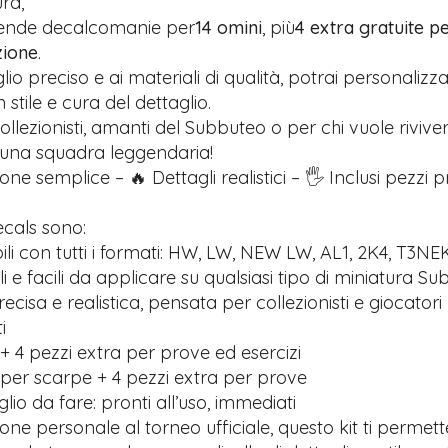
ra,
rende decalcomanie per
14 omini
, più
4 extra gratuite pe
zione
.
glio preciso e ai materiali di qualità, potrai personalizz
stile e cura del dettaglio.
ollezionisti, amanti del Subbuteo o per chi vuole riviver
 una squadra leggendaria!
one semplice – 🔥 Dettagli realistici – 🖐️ Inclusi pezzi 
ecals sono:
li con tutti i formati: HW, LW, NEW LW, AL1, 2K4, T3NE
ili e facili da applicare su qualsiasi tipo di miniatura S
recisa e realistica, pensata per collezionisti e giocatori
i
+ 4 pezzi extra per prove ed esercizi
 per scarpe + 4 pezzi extra per prove
io da fare: pronti all’uso, immediati
ione personale al torneo ufficiale, questo kit ti permett