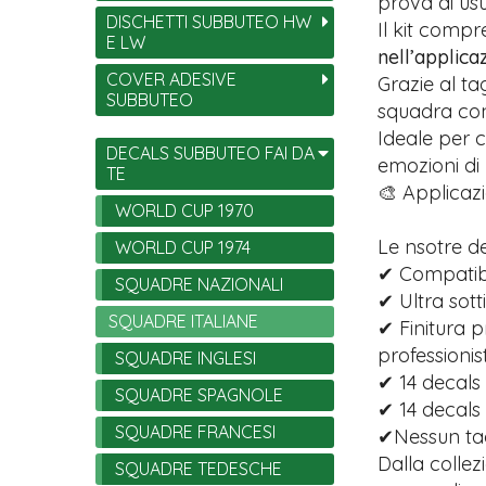
prova di usu
DISCHETTI SUBBUTEO HW
Il kit comp
E LW
nell’applica
COVER ADESIVE
Grazie al ta
SUBBUTEO
squadra con 
Ideale per c
DECALS SUBBUTEO FAI DA
emozioni di
TE
🎨 Applicazi
WORLD CUP 1970
Le nsotre d
WORLD CUP 1974
✔ Compatibi
SQUADRE NAZIONALI
✔ Ultra sott
SQUADRE ITALIANE
✔ Finitura p
professionist
SQUADRE INGLESI
✔ 14 decals 
SQUADRE SPAGNOLE
✔ 14 decals
SQUADRE FRANCESI
✔Nessun tagl
Dalla collez
SQUADRE TEDESCHE