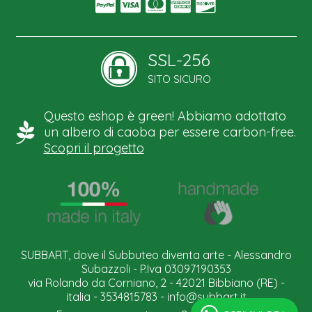
SSL-256
SITO SICURO
Questo eshop è green! Abbiamo adottato
un albero di caoba per essere carbon-free.
Scopri il progetto
SUBBART, dove il Subbuteo diventa arte - Alessandro
Subazzoli - P.Iva 03097190353
via Rolando da Corniano, 2 - 42021 Bibbiano (RE) -
italia - 3534815783 -
info@subbart.it