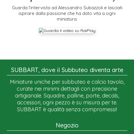
Guarda l’intervista ad Alessandro Subazzoli e lasciati
ispirare dalla passione che ha dato vita a ogni
miniatura.
SUBBART, dove il Subbuteo diventa arte
Miniature uniche per subbuteo e calcio tavolo,
curate nei minimi dettagli con precisione
artigianale. Squadre, palline, porte, decals,
accessori, ogni pezzo è su misura per te.
SUBBART è qualità senza compromessi!
Negozio