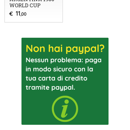
WORLD CUP
11
€
,00