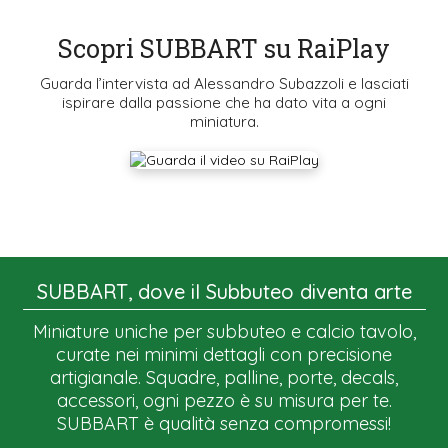
Scopri SUBBART su RaiPlay
Guarda l’intervista ad Alessandro Subazzoli e lasciati
ispirare dalla passione che ha dato vita a ogni
miniatura.
SUBBART, dove il Subbuteo diventa arte
Miniature uniche per subbuteo e calcio tavolo,
curate nei minimi dettagli con precisione
artigianale. Squadre, palline, porte, decals,
accessori, ogni pezzo è su misura per te.
SUBBART è qualità senza compromessi!