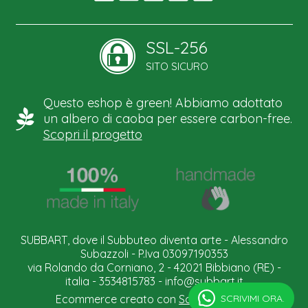
SSL-256
SITO SICURO
Questo eshop è green! Abbiamo adottato
un albero di caoba per essere carbon-free.
Scopri il progetto
SUBBART, dove il Subbuteo diventa arte - Alessandro
Subazzoli - P.Iva 03097190353
via Rolando da Corniano, 2 - 42021 Bibbiano (RE) -
italia - 3534815783 -
info@subbart.it
SCRIVIMI ORA.
Ecommerce creato con
Scontrino.com