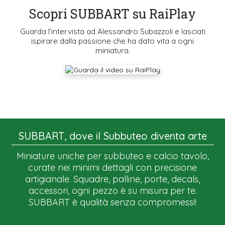
Scopri SUBBART su RaiPlay
Guarda l’intervista ad Alessandro Subazzoli e lasciati
ispirare dalla passione che ha dato vita a ogni
miniatura.
SUBBART, dove il Subbuteo diventa arte
Miniature uniche per subbuteo e calcio tavolo,
curate nei minimi dettagli con precisione
artigianale. Squadre, palline, porte, decals,
accessori, ogni pezzo è su misura per te.
SUBBART è qualità senza compromessi!