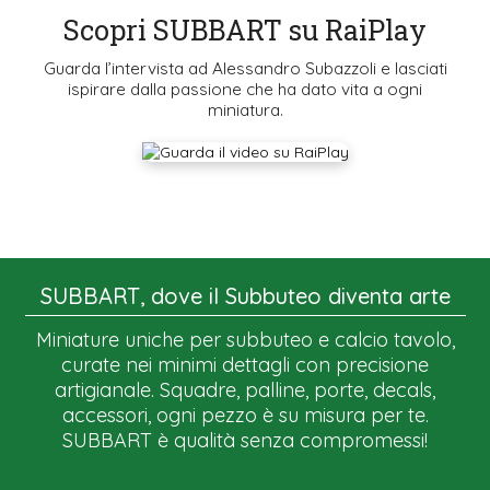
Scopri SUBBART su RaiPlay
Guarda l’intervista ad Alessandro Subazzoli e lasciati
ispirare dalla passione che ha dato vita a ogni
miniatura.
SUBBART, dove il Subbuteo diventa arte
Miniature uniche per subbuteo e calcio tavolo,
curate nei minimi dettagli con precisione
artigianale. Squadre, palline, porte, decals,
accessori, ogni pezzo è su misura per te.
SUBBART è qualità senza compromessi!