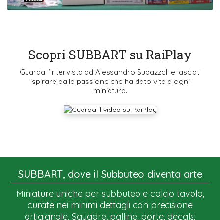
Scopri SUBBART su RaiPlay
Guarda l’intervista ad Alessandro Subazzoli e lasciati
ispirare dalla passione che ha dato vita a ogni
miniatura.
SUBBART, dove il Subbuteo diventa arte
Miniature uniche per subbuteo e calcio tavolo,
curate nei minimi dettagli con precisione
artigianale. Squadre, palline, porte, decals,