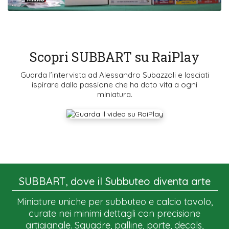
Scopri SUBBART su RaiPlay
Guarda l’intervista ad Alessandro Subazzoli e lasciati
ispirare dalla passione che ha dato vita a ogni
miniatura.
SUBBART, dove il Subbuteo diventa arte
Miniature uniche per subbuteo e calcio tavolo,
curate nei minimi dettagli con precisione
artigianale. Squadre, palline, porte, decals,