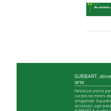
SUBBART, dove 
arte
Miniature uniche per
curate nei minimi de
artigianale. Squadre,
accessori, ogni pezz
SUBBART è qualità 