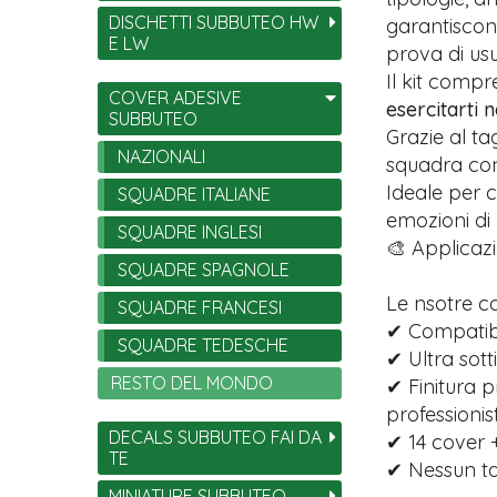
DISCHETTI SUBBUTEO HW
garantiscono
E LW
prova di usu
Il kit comp
COVER ADESIVE
esercitarti 
SUBBUTEO
Grazie al ta
NAZIONALI
squadra con 
Ideale per c
SQUADRE ITALIANE
emozioni di
SQUADRE INGLESI
🎨 Applicazi
SQUADRE SPAGNOLE
Le nsotre c
SQUADRE FRANCESI
✔ Compatibil
SQUADRE TEDESCHE
✔ Ultra sott
RESTO DEL MONDO
✔ Finitura p
professionist
DECALS SUBBUTEO FAI DA
✔ 14 cover +
TE
✔ Nessun tag
MINIATURE SUBBUTEO