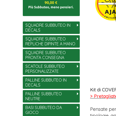
SQUADRE SUBBUTEO IN
DECALS
SQUADRE SUBBUTEO
REPLICHE DIPINTE A MANO
SQUADRE SUBBUTEO
PRONTA CONSEGNA
SCATOLE SUBBUTEO
PERSONALIZZATE
PALLINE SUBBUTEO IN
DECALS
Kit di COVER
PALLINE SUBBUTEO
> Pretagliat
NEUTRE
BASI SUBBUTEO DA
Pensate per
GIOCO
tipologie, 