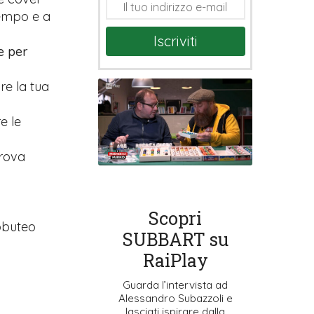
tempo e a
Iscriviti
e per
are la tua
e le
prova
Scopri
ubbuteo
SUBBART su
RaiPlay
Guarda l’intervista ad
Alessandro Subazzoli e
lasciati ispirare dalla