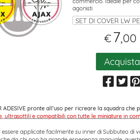
commercio. Ideale per coll
agonisti
7
,00
€
Acquista
 ADESIVE pronte all’uso per ricreare la squadra che pr
e, ultrasottili e compatibili con tutte le miniature in c
 essere applicate facilmente su inner di Subbuteo di v
anche da chi non ha grande esperienza manuale, quest