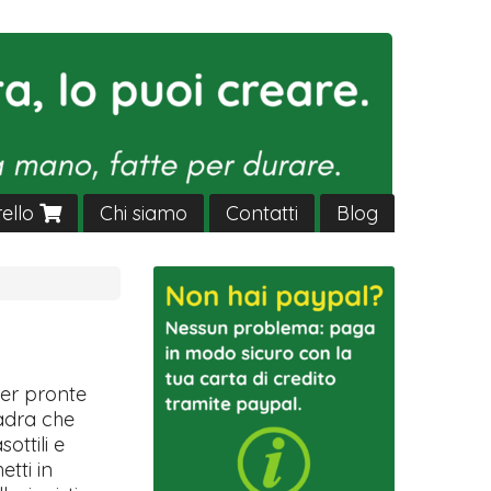
rello
Chi siamo
Contatti
Blog
ver pronte
uadra che
sottili e
etti in