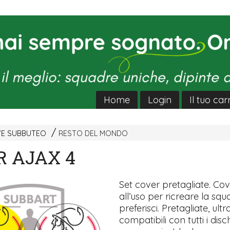
Home
Login
Il tuo car
VE SUBBUTEO
RESTO DEL MONDO
R AJAX 4
Set cover pretagliate. Co
all’uso per ricreare la sq
preferisci. Pretagliate, ultra
compatibili con tutti i disch