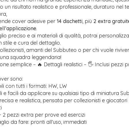
 un risultato realistico e professionale, duraturo nel 
ra,
rende cover adesive per
14 dischetti
, più
2 extra gratuit
nell’applicazione
.
glio preciso e ai materiali di qualità, potrai personalizz
stile e cura del dettaglio.
ollezionisti, amanti del Subbuteo o per chi vuole riviver
 una squadra leggendaria!
one semplice – 🔥 Dettagli realistici – 🖐️ Inclusi pezzi 
over sono:
i con tutti i formati: HW, LW
ili e facili da applicare su qualsiasi tipo di miniatura S
recisa e realistica, pensata per collezionisti e giocatori
i
 2 pezzi extra per prove ed esercizi
lio da fare: pronti all’uso, immediati