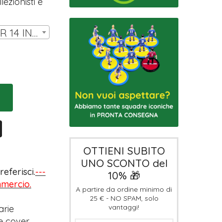
ezionisti e
SET DI COVER LW PER 14 INNER | € 7,00
OTTIENI SUBITO
UNO SCONTO del
eferisci.
---
10% 🎁
ommercio.
A partire da ordine minimo di
25 € - NO SPAM, solo
vantaggi!
arie
e cover