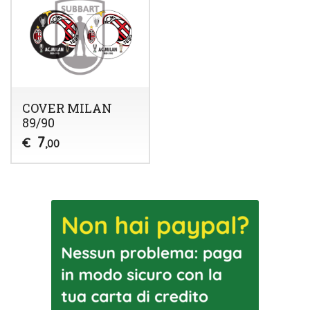
COVER MILAN
89/90
7
€
,00