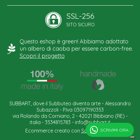
SSL-256
SITO SICURO
Questo eshop è green! Abbiamo adottato
un albero di caoba per essere carbon-free.
Scopri il progetto
SUBBART, dove il Subbuteo diventa arte - Alessandro
Subazzoli - P.Iva 03097190353
via Rolando da Corniano, 2 - 42021 Bibbiano (RE) -
italia - 3534815783 -
info@subbart.it
SCRIVIMI ORA.
Ecommerce creato con
Scontrino.com