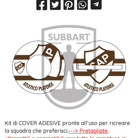
Kit di COVER ADESIVE pronte all’uso per ricreare
la squadra che preferisci.
---> Pretagliate,