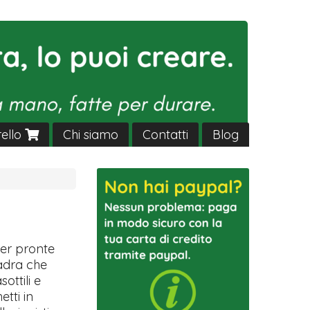
rello
Chi siamo
Contatti
Blog
ver pronte
uadra che
sottili e
etti in