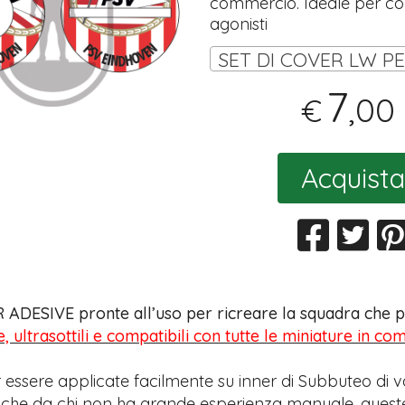
commercio. Ideale per coll
agonisti
7
,00
€
Acquista
 ADESIVE pronte all’uso per ricreare la squadra che pr
e, ultrasottili e compatibili con tutte le miniature in c
 essere applicate facilmente su inner di Subbuteo di v
anche da chi non ha grande esperienza manuale, quest