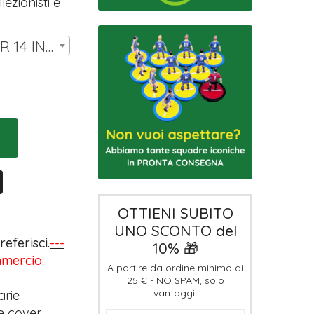
ezionisti e
SET DI COVER LW PER 14 INNER | € 7,00
OTTIENI SUBITO
UNO SCONTO del
eferisci.
---
10% 🎁
ommercio.
A partire da ordine minimo di
25 € - NO SPAM, solo
vantaggi!
arie
e cover