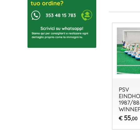
PSV
EINDH
1987/88
WINNE
55
€
,00