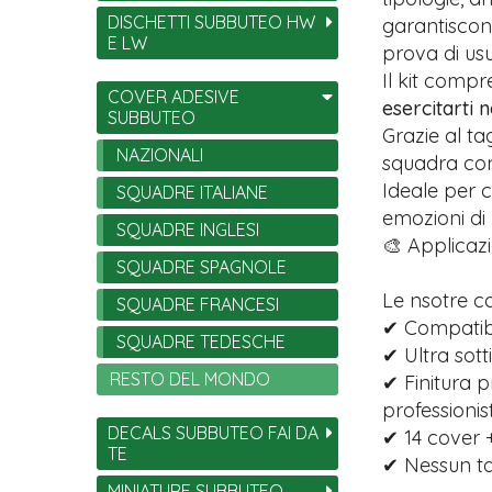
DISCHETTI SUBBUTEO HW
garantiscono
E LW
prova di usu
Il kit comp
COVER ADESIVE
esercitarti 
SUBBUTEO
Grazie al ta
NAZIONALI
squadra con 
Ideale per c
SQUADRE ITALIANE
emozioni di
SQUADRE INGLESI
🎨 Applicazi
SQUADRE SPAGNOLE
Le nsotre c
SQUADRE FRANCESI
✔ Compatibil
SQUADRE TEDESCHE
✔ Ultra sott
RESTO DEL MONDO
✔ Finitura p
professionist
DECALS SUBBUTEO FAI DA
✔ 14 cover +
TE
✔ Nessun tag
MINIATURE SUBBUTEO