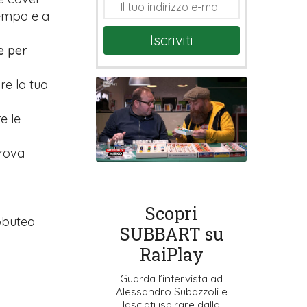
tempo e a
Iscriviti
e per
are la tua
e le
prova
Scopri
ubbuteo
SUBBART su
RaiPlay
Guarda l’intervista ad
Alessandro Subazzoli e
lasciati ispirare dalla