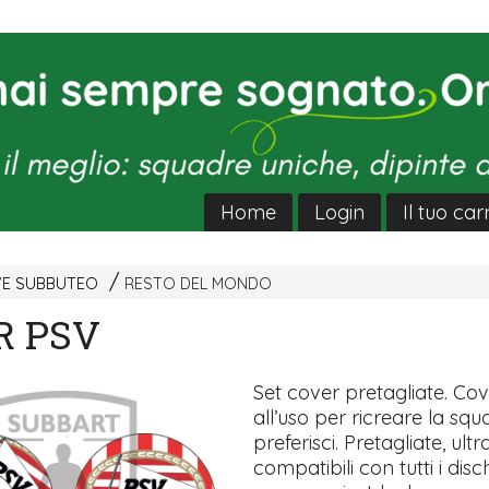
Home
Login
Il tuo car
VE SUBBUTEO
RESTO DEL MONDO
R PSV
Set cover pretagliate. Co
all’uso per ricreare la sq
preferisci. Pretagliate, ultra
compatibili con tutti i disch