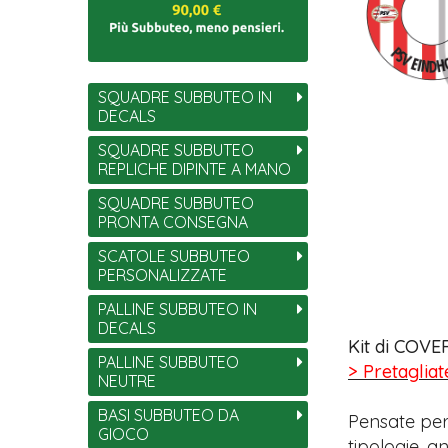
SQUADRE SUBBUTEO IN
DECALS
SQUADRE SUBBUTEO
REPLICHE DIPINTE A MANO
SQUADRE SUBBUTEO
PRONTA CONSEGNA
SCATOLE SUBBUTEO
PERSONALIZZATE
PALLINE SUBBUTEO IN
DECALS
Kit di COVER
PALLINE SUBBUTEO
> Pretagliat
NEUTRE
BASI SUBBUTEO DA
Pensate per
GIOCO
tipologie, 