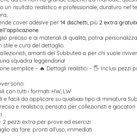
 un risultato realistico e professionale, duraturo nel 
ra,
rende cover adesive per
14 dischetti
, più
2 extra gratuit
nell’applicazione
.
glio preciso e ai materiali di qualità, potrai personalizz
stile e cura del dettaglio.
ollezionisti, amanti del Subbuteo o per chi vuole riviver
 una squadra leggendaria!
one semplice – 🔥 Dettagli realistici – 🖐️ Inclusi pezzi 
over sono:
i con tutti i formati: HW, LW
ili e facili da applicare su qualsiasi tipo di miniatura S
recisa e realistica, pensata per collezionisti e giocatori
i
 2 pezzi extra per prove ed esercizi
lio da fare: pronti all’uso, immediati