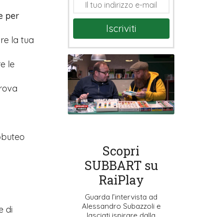
e per
Iscriviti
are la tua
e le
prova
ubbuteo
Scopri
SUBBART su
RaiPlay
Guarda l’intervista ad
Alessandro Subazzoli e
e di
lasciati ispirare dalla