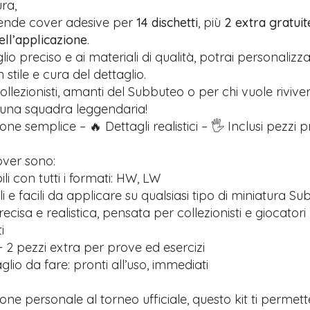
ra,
rende cover adesive per
14 dischetti
, più
2 extra gratuit
nell’applicazione
.
glio preciso e ai materiali di qualità, potrai personalizz
stile e cura del dettaglio.
ollezionisti, amanti del Subbuteo o per chi vuole riviver
 una squadra leggendaria!
one semplice – 🔥 Dettagli realistici – 🖐️ Inclusi pezzi 
over sono:
i con tutti i formati: HW, LW
ili e facili da applicare su qualsiasi tipo di miniatura S
recisa e realistica, pensata per collezionisti e giocatori
i
 2 pezzi extra per prove ed esercizi
lio da fare: pronti all’uso, immediati
ione personale al torneo ufficiale, questo kit ti permett