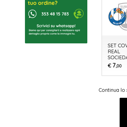
SET CO
REAL
SOCIED
7
€
,00
Continua lo