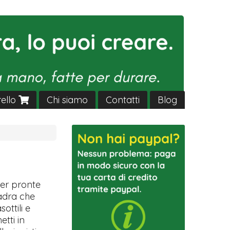
rello
Chi siamo
Contatti
Blog
ver pronte
uadra che
sottili e
etti in