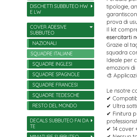
DISCHETTI SUBBUTEO HW
tipologie, 
E LW
garantiscono
prova di usu
COVER ADESIVE
Il kit comp
SUBBUTEO
esercitarti 
NAZIONALI
Grazie al ta
squadra con 
SQUADRE ITALIANE
Ideale per c
SQUADRE INGLESI
emozioni di
SQUADRE SPAGNOLE
🎨 Applicazi
SQUADRE FRANCESI
Le nsotre c
SQUADRE TEDESCHE
✔ Compatibil
RESTO DEL MONDO
✔ Ultra sott
✔ Finitura p
DECALS SUBBUTEO FAI DA
professionist
TE
✔ 14 cover +
✔ Nessun tag
MINIATURE SUBBUTEO