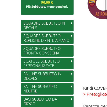
SQUADRE SUBBUTEO IN
DECALS
SQUADRE SUBBUTEO
REPLICHE DIPINTE A MANO
SQUADRE SUBBUTEO
PRONTA CONSEGNA
SCATOLE SUBBUTEO
PERSONALIZZATE
PALLINE SUBBUTEO IN
DECALS
PALLINE SUBBUTEO
Kit di COVER
NEUTRE
> Pretagliat
BASI SUBBUTEO DA
GIOCO
Pensate per