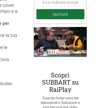
e cover
tempo e a
Iscriviti
e per
are la tua
e le
prova
Scopri
SUBBART su
ubbuteo
RaiPlay
Guarda l’intervista ad
Alessandro Subazzoli e
lasciati ispirare dalla