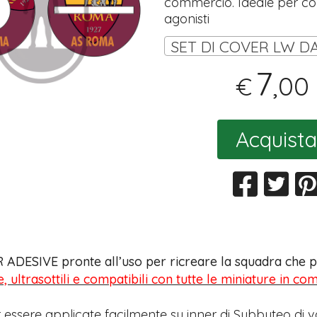
commercio. Ideale per coll
agonisti
7
,00
€
Acquista
 ADESIVE pronte all’uso per ricreare la squadra che pr
e, ultrasottili e compatibili con tutte le miniature in c
 essere applicate facilmente su inner di Subbuteo di v