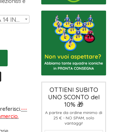
ezionisti e
SET DI COVER LW DA 14 INNER | € 7,00
OTTIENI SUBITO
UNO SCONTO del
10% 🎁
eferisci.
---
A partire da ordine minimo di
ommercio.
25 € - NO SPAM, solo
vantaggi!
arie