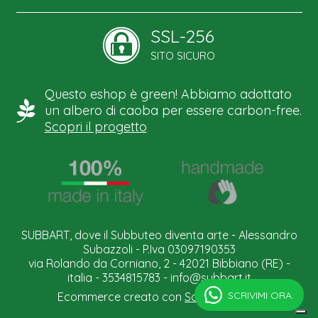
SSL-256
SITO SICURO
Questo eshop è green! Abbiamo adottato
un albero di caoba per essere carbon-free.
Scopri il progetto
SUBBART, dove il Subbuteo diventa arte - Alessandro
Subazzoli - P.Iva 03097190353
via Rolando da Corniano, 2 - 42021 Bibbiano (RE) -
italia - 3534815783 -
info@subbart.it
SCRIVIMI ORA.
Ecommerce creato con
Scontrino.com