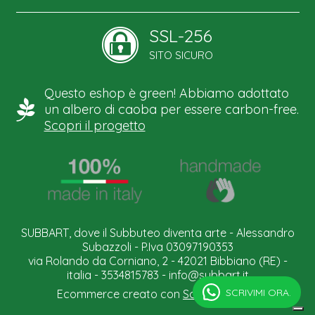
SSL-256
SITO SICURO
Questo eshop è green! Abbiamo adottato
un albero di caoba per essere carbon-free.
Scopri il progetto
SUBBART, dove il Subbuteo diventa arte - Alessandro
Subazzoli - P.Iva 03097190353
via Rolando da Corniano, 2 - 42021 Bibbiano (RE) -
italia - 3534815783 -
info@subbart.it
SCRIVIMI ORA.
Ecommerce creato con
Scontrino.com