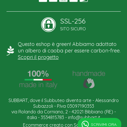
SSL-256
SITO SICURO
Questo eshop è green! Abbiamo adottato
un albero di caoba per essere carbon-free.
Scopri il progetto
SUBBART, dove il Subbuteo diventa arte - Alessandro
Subazzoli - P.Iva 03097190353
via Rolando da Corniano, 2 - 42021 Bibbiano (RE) -
italia - 3534815783 -
info@subbart.it
SCRIVIMI ORA.
Ecommerce creato con
Scontrino.com