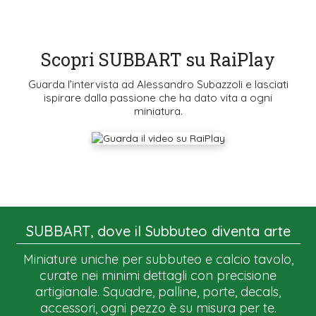
Scopri SUBBART su RaiPlay
Guarda l’intervista ad Alessandro Subazzoli e lasciati
ispirare dalla passione che ha dato vita a ogni
miniatura.
SUBBART, dove il Subbuteo diventa arte
Miniature uniche per subbuteo e calcio tavolo,
curate nei minimi dettagli con precisione
artigianale. Squadre, palline, porte, decals,
accessori, ogni pezzo è su misura per te.