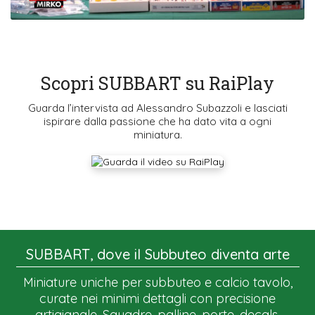
Scopri SUBBART su RaiPlay
Guarda l’intervista ad Alessandro Subazzoli e lasciati
ispirare dalla passione che ha dato vita a ogni
miniatura.
SUBBART, dove il Subbuteo diventa arte
Miniature uniche per subbuteo e calcio tavolo,
curate nei minimi dettagli con precisione
artigianale. Squadre, palline, porte, decals,