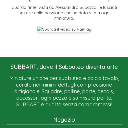
Guarda l’intervista ad Alessandro Subazzoli e lasciati
ispirare dalla passione che ha dato vita a ogni
miniatura.
SUBBART, dove il Subbuteo diventa arte
Miniature uniche per subbuteo e calcio tavolo,
curate nei minimi dettagli con precisione
artigianale. Squadre, palline, porte, decals,
accessori, ogni pezzo è su misura per te.
SUBBART è qualità senza compromessi!
Negozio