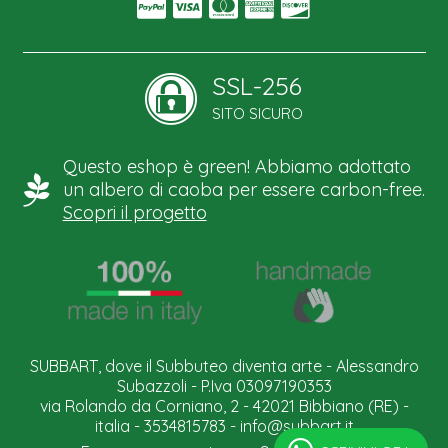
SSL-256
SITO SICURO
Questo eshop è green! Abbiamo adottato
un albero di caoba per essere carbon-free.
Scopri il progetto
SUBBART, dove il Subbuteo diventa arte - Alessandro
Subazzoli - P.Iva 03097190353
via Rolando da Corniano, 2 - 42021 Bibbiano (RE) -
italia - 3534815783 -
info@subbart.it