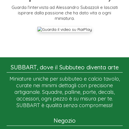
Guarda l’intervista ad Alessandro Subazzoli e lasciati
ispirare dalla passione che ha dato vita a ogni
miniatura.
SUBBART, dove il Subbuteo diventa arte
Miniature uniche per subbuteo e calcio tavolo,
curate nei minimi dettagli con precisione
artigianale. Squadre, palline, porte, decals,
accessori, ogni pezzo è su misura per te.
SUBBART è qualità senza compromessi!
Negozio