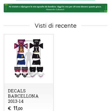
Visti di recente
DECALS
BARCELLONA
2013-14
11
€
,00