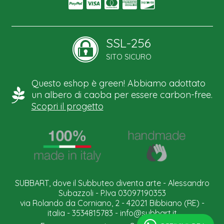
SSL-256
SITO SICURO
Questo eshop è green! Abbiamo adottato
un albero di caoba per essere carbon-free.
Scopri il progetto
SUBBART, dove il Subbuteo diventa arte - Alessandro
Subazzoli - P.Iva 03097190353
via Rolando da Corniano, 2 - 42021 Bibbiano (RE) -
italia - 3534815783 -
info@subbart.it