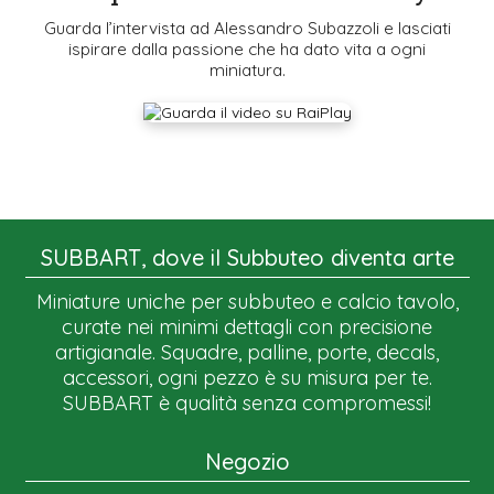
Guarda l’intervista ad Alessandro Subazzoli e lasciati
ispirare dalla passione che ha dato vita a ogni
miniatura.
SUBBART, dove il Subbuteo diventa arte
Miniature uniche per subbuteo e calcio tavolo,
curate nei minimi dettagli con precisione
artigianale. Squadre, palline, porte, decals,
accessori, ogni pezzo è su misura per te.
SUBBART è qualità senza compromessi!
Negozio