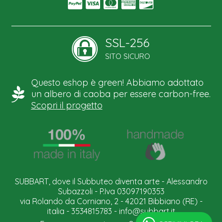
SSL-256
SITO SICURO
Questo eshop è green! Abbiamo adottato
un albero di caoba per essere carbon-free.
Scopri il progetto
SUBBART, dove il Subbuteo diventa arte - Alessandro
Subazzoli - P.Iva 03097190353
via Rolando da Corniano, 2 - 42021 Bibbiano (RE) -
italia - 3534815783 -
info@subbart.it