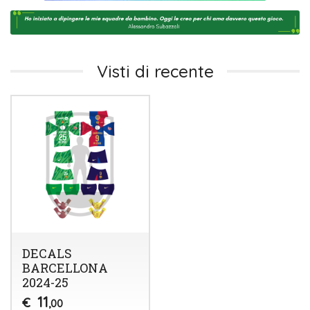
Visti di recente
DECALS
BARCELLONA
2024-25
11
€
,00