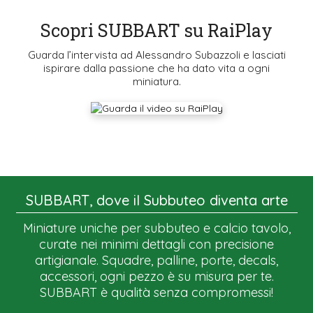
Scopri SUBBART su RaiPlay
Guarda l’intervista ad Alessandro Subazzoli e lasciati
ispirare dalla passione che ha dato vita a ogni
miniatura.
SUBBART, dove il Subbuteo diventa arte
Miniature uniche per subbuteo e calcio tavolo,
curate nei minimi dettagli con precisione
artigianale. Squadre, palline, porte, decals,
accessori, ogni pezzo è su misura per te.
SUBBART è qualità senza compromessi!