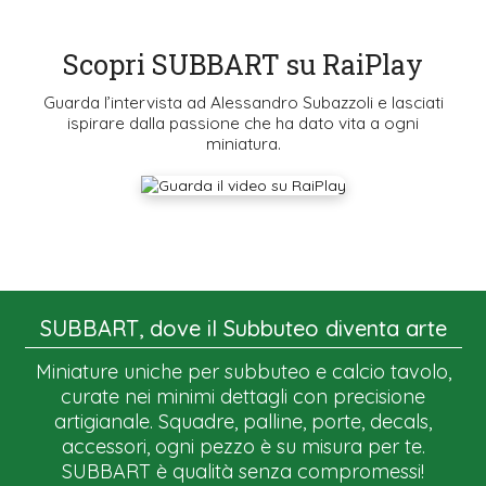
Scopri SUBBART su RaiPlay
Guarda l’intervista ad Alessandro Subazzoli e lasciati
ispirare dalla passione che ha dato vita a ogni
miniatura.
SUBBART, dove il Subbuteo diventa arte
Miniature uniche per subbuteo e calcio tavolo,
curate nei minimi dettagli con precisione
artigianale. Squadre, palline, porte, decals,
accessori, ogni pezzo è su misura per te.
SUBBART è qualità senza compromessi!