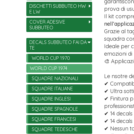
garantiscono
DISCHETTI SUBBUTEO HW
prova di usu
E LW
Il kit comp
COVER ADESIVE
nell’applica
SUBBUTEO
Grazie al ta
squadra con 
DECALS SUBBUTEO FAI DA
Ideale per c
TE
emozioni di
WORLD CUP 1970
🎨 Applicazi
WORLD CUP 1974
Le nsotre d
SQUADRE NAZIONALI
✔ Compatibi
SQUADRE ITALIANE
✔ Ultra sott
✔ Finitura p
SQUADRE INGLESI
professionist
SQUADRE SPAGNOLE
✔ 14 decals 
SQUADRE FRANCESI
✔ 14 decals
✔ Nessun tag
SQUADRE TEDESCHE