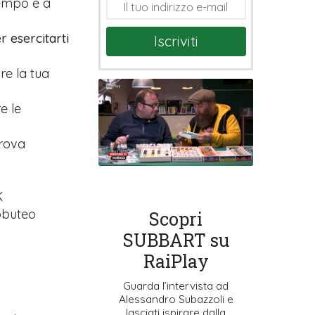
tempo e a
r esercitarti
Iscriviti
are la tua
e le
prova
K
ubbuteo
Scopri
SUBBART su
RaiPlay
Guarda l’intervista ad
Alessandro Subazzoli e
lasciati ispirare dalla