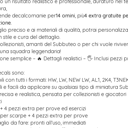
 un risultato realistico e professionale, duraturo nel 
ra,
rende decalcomanie per
14 omini
, più
4 extra gratuite pe
zione
.
glio preciso e ai materiali di qualità, potrai personalizz
stile e cura del dettaglio.
ollezionisti, amanti del Subbuteo o per chi vuole riviver
 una squadra leggendaria!
one semplice – 🔥 Dettagli realistici – 🖐️ Inclusi pezzi 
ecals sono:
li con tutti i formati: HW, LW, NEW LW, AL1, 2K4, T3NE
ili e facili da applicare su qualsiasi tipo di miniatura S
recisa e realistica, pensata per collezionisti e giocatori
i
+ 4 pezzi extra per prove ed esercizi
 per scarpe + 4 pezzi extra per prove
lio da fare: pronti all’uso, immediati