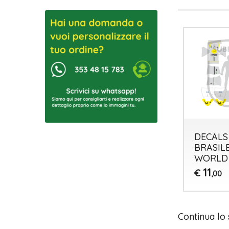
DECALS
BRASIL
WORLD
11
€
,00
Continua lo