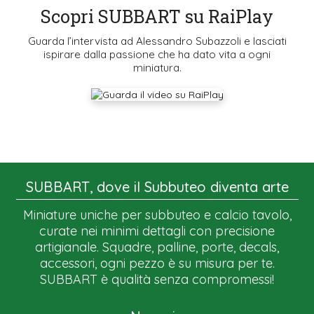
Scopri SUBBART su RaiPlay
Guarda l’intervista ad Alessandro Subazzoli e lasciati
ispirare dalla passione che ha dato vita a ogni
miniatura.
SUBBART, dove il Subbuteo diventa arte
Miniature uniche per subbuteo e calcio tavolo,
curate nei minimi dettagli con precisione
artigianale. Squadre, palline, porte, decals,
accessori, ogni pezzo è su misura per te.
SUBBART è qualità senza compromessi!