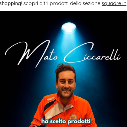
 shopping!
scopri altri prodotti della sezione
squadre in