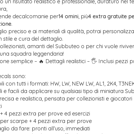
 un risultato realistico e professionale, duraturo nel 
ra,
rende decalcomanie per
14 omini
, più
4 extra gratuite pe
zione
.
glio preciso e ai materiali di qualità, potrai personalizz
stile e cura del dettaglio.
ollezionisti, amanti del Subbuteo o per chi vuole riviver
 una squadra leggendaria!
one semplice – 🔥 Dettagli realistici – 🖐️ Inclusi pezzi 
ecals sono:
li con tutti i formati: HW, LW, NEW LW, AL1, 2K4, T3NE
ili e facili da applicare su qualsiasi tipo di miniatura S
recisa e realistica, pensata per collezionisti e giocatori
i
+ 4 pezzi extra per prove ed esercizi
 per scarpe + 4 pezzi extra per prove
lio da fare: pronti all’uso, immediati