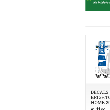
DECALS
BRIGHT
HOME 20
11
€
,00