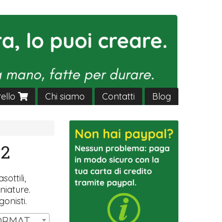
rello
Chi siamo
Contatti
Blog
22
sottili,
niature.
gonisti.
SET 14 MINIATURE FORMAT HW T3 | € 11,00