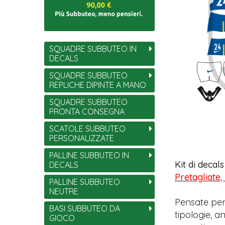
SQUADRE SUBBUTEO IN
DECALS
SQUADRE SUBBUTEO
REPLICHE DIPINTE A MANO
SQUADRE SUBBUTEO
PRONTA CONSEGNA
SCATOLE SUBBUTEO
PERSONALIZZATE
PALLINE SUBBUTEO IN
Kit di decal
DECALS
Pretagliate,
PALLINE SUBBUTEO
NEUTRE
Pensate per
BASI SUBBUTEO DA
tipologie, 
GIOCO