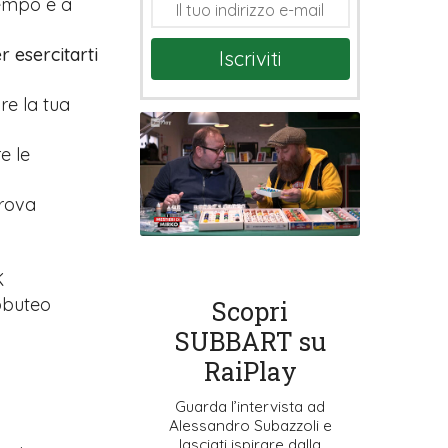
tempo e a
r esercitarti
Iscriviti
are la tua
e le
prova
K
ubbuteo
Scopri
SUBBART su
RaiPlay
Guarda l’intervista ad
Alessandro Subazzoli e
lasciati ispirare dalla