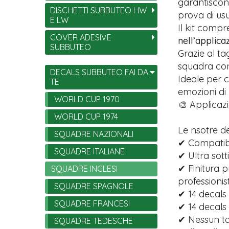
garantiscono
DISCHETTI SUBBUTEO HW
prova di usu
E LW
Il kit comp
COVER ADESIVE
nell’applica
SUBBUTEO
Grazie al ta
squadra con 
DECALS SUBBUTEO FAI DA
Ideale per c
TE
emozioni di
WORLD CUP 1970
🎨 Applicazi
WORLD CUP 1974
Le nsotre d
SQUADRE NAZIONALI
✔ Compatibi
SQUADRE ITALIANE
✔ Ultra sott
✔ Finitura p
SQUADRE INGLESI
professionist
SQUADRE SPAGNOLE
✔ 14 decals 
SQUADRE FRANCESI
✔ 14 decals
✔ Nessun tag
SQUADRE TEDESCHE