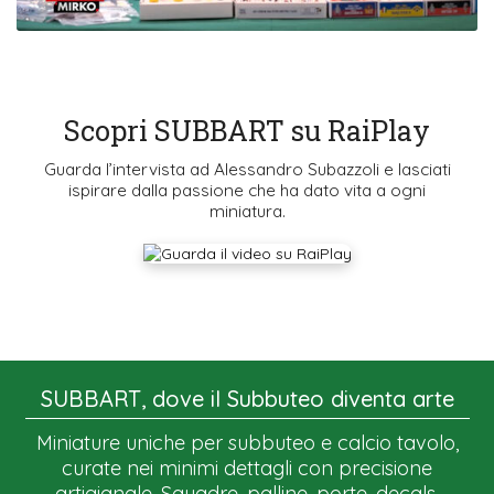
Scopri SUBBART su RaiPlay
Guarda l’intervista ad Alessandro Subazzoli e lasciati
ispirare dalla passione che ha dato vita a ogni
miniatura.
SUBBART, dove il Subbuteo diventa arte
Miniature uniche per subbuteo e calcio tavolo,
curate nei minimi dettagli con precisione
artigianale. Squadre, palline, porte, decals,