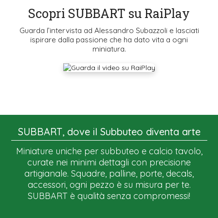
Scopri SUBBART su RaiPlay
Guarda l’intervista ad Alessandro Subazzoli e lasciati
ispirare dalla passione che ha dato vita a ogni
miniatura.
SUBBART, dove il Subbuteo diventa arte
Miniature uniche per subbuteo e calcio tavolo,
curate nei minimi dettagli con precisione
artigianale. Squadre, palline, porte, decals,
accessori, ogni pezzo è su misura per te.
SUBBART è qualità senza compromessi!