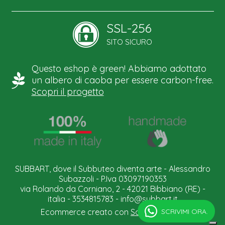
SSL-256
SITO SICURO
Questo eshop è green! Abbiamo adottato
un albero di caoba per essere carbon-free.
Scopri il progetto
SUBBART, dove il Subbuteo diventa arte - Alessandro
Subazzoli - P.Iva 03097190353
via Rolando da Corniano, 2 - 42021 Bibbiano (RE) -
italia - 3534815783 -
info@subbart.it
SCRIVIMI ORA.
Ecommerce creato con
Scontrino.com