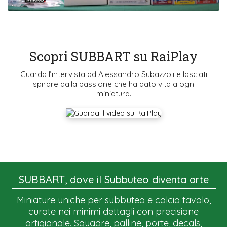
Scopri SUBBART su RaiPlay
Guarda l’intervista ad Alessandro Subazzoli e lasciati
ispirare dalla passione che ha dato vita a ogni
miniatura.
SUBBART, dove il Subbuteo diventa arte
Miniature uniche per subbuteo e calcio tavolo,
curate nei minimi dettagli con precisione
artigianale. Squadre, palline, porte, decals,