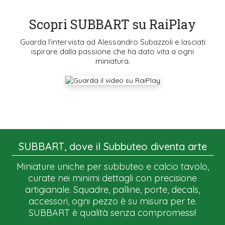
Scopri SUBBART su RaiPlay
Guarda l’intervista ad Alessandro Subazzoli e lasciati
ispirare dalla passione che ha dato vita a ogni
miniatura.
SUBBART, dove il Subbuteo diventa arte
Miniature uniche per subbuteo e calcio tavolo,
curate nei minimi dettagli con precisione
artigianale. Squadre, palline, porte, decals,
accessori, ogni pezzo è su misura per te.
SUBBART è qualità senza compromessi!