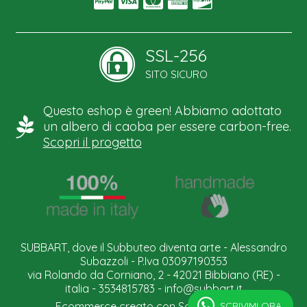
SSL-256
SITO SICURO
Questo eshop è green! Abbiamo adottato
un albero di caoba per essere carbon-free.
Scopri il progetto
SUBBART, dove il Subbuteo diventa arte - Alessandro
Subazzoli - P.Iva 03097190353
via Rolando da Corniano, 2 - 42021 Bibbiano (RE) -
italia - 3534815783 -
info@subbart.it
SCRIVIMI ORA.
Ecommerce creato con
Scontrino.com