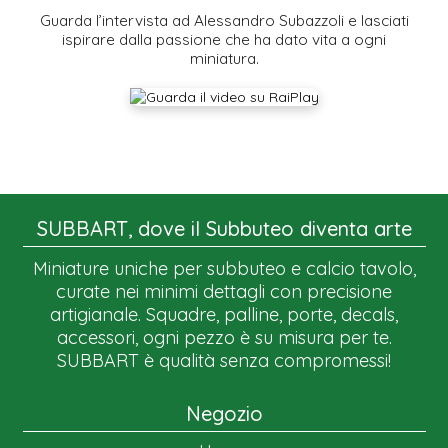
Guarda l’intervista ad Alessandro Subazzoli e lasciati
ispirare dalla passione che ha dato vita a ogni
miniatura.
SUBBART, dove il Subbuteo diventa arte
Miniature uniche per subbuteo e calcio tavolo,
curate nei minimi dettagli con precisione
artigianale. Squadre, palline, porte, decals,
accessori, ogni pezzo è su misura per te.
SUBBART è qualità senza compromessi!
Negozio