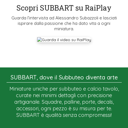
Scopri SUBBART su RaiPlay
Guarda l’intervista ad Alessandro Subazzoli e lasciati
ispirare dalla passione che ha dato vita a ogni
miniatura.
SUBBART, dove il Subbuteo diventa arte
Miniature uniche per subbuteo e calcio tavolo,
curate nei minimi dettagli con precisione
artigianale. Squadre, palline, porte, decals,
accessori, ogni pezzo è su misura per te.
SUBBART è qualità senza compromessi!