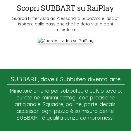
Scopri SUBBART su RaiPlay
Guarda l’intervista ad Alessandro Subazzoli e lasciati
ispirare dalla passione che ha dato vita a ogni
miniatura.
SUBBART, dove il Subbuteo diventa arte
Miniature uniche per subbuteo e calcio tavolo,
curate nei minimi dettagli con precisione
artigianale. Squadre, palline, porte, decals,
accessori, ogni pezzo è su misura per te.
SUBBART è qualità senza compromessi!