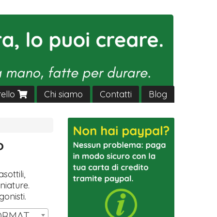
rello
Chi siamo
Contatti
Blog
P
sottili,
niature.
gonisti.
SET 14 MINIATURE FORMAT HW | € 11,00