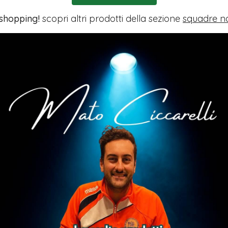
 shopping!
scopri altri prodotti della sezione
squadre na