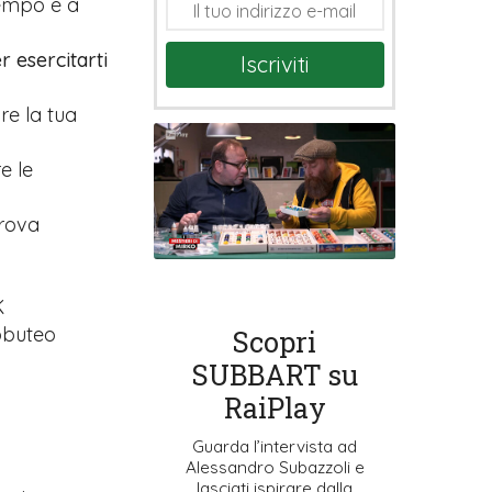
tempo e a
r esercitarti
Iscriviti
are la tua
e le
prova
K
ubbuteo
Scopri
SUBBART su
RaiPlay
Guarda l’intervista ad
Alessandro Subazzoli e
lasciati ispirare dalla