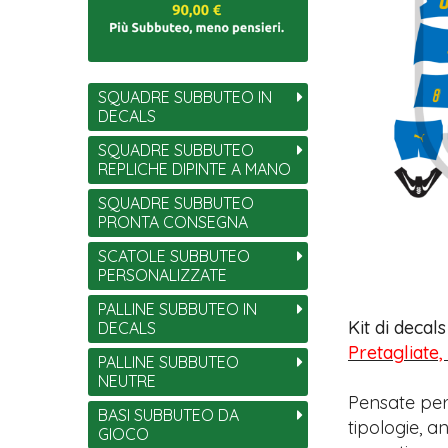
SQUADRE SUBBUTEO IN
DECALS
SQUADRE SUBBUTEO
REPLICHE DIPINTE A MANO
SQUADRE SUBBUTEO
PRONTA CONSEGNA
SCATOLE SUBBUTEO
PERSONALIZZATE
PALLINE SUBBUTEO IN
Kit di decal
DECALS
Pretagliate,
PALLINE SUBBUTEO
NEUTRE
Pensate per
BASI SUBBUTEO DA
tipologie, 
GIOCO