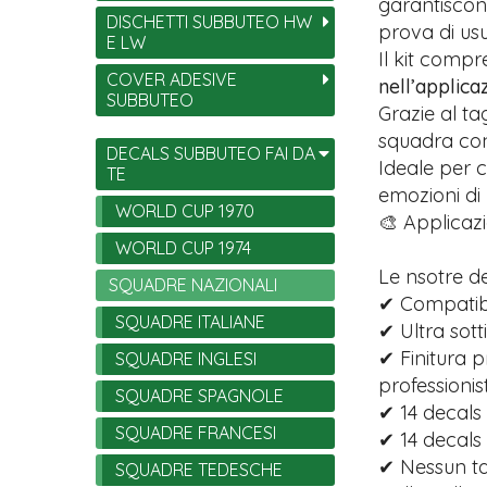
garantiscono
DISCHETTI SUBBUTEO HW
prova di usu
E LW
Il kit comp
COVER ADESIVE
nell’applica
SUBBUTEO
Grazie al ta
squadra con 
DECALS SUBBUTEO FAI DA
Ideale per c
TE
emozioni di
WORLD CUP 1970
🎨 Applicazi
WORLD CUP 1974
Le nsotre d
SQUADRE NAZIONALI
✔ Compatibi
SQUADRE ITALIANE
✔ Ultra sott
✔ Finitura p
SQUADRE INGLESI
professionist
SQUADRE SPAGNOLE
✔ 14 decals 
SQUADRE FRANCESI
✔ 14 decals
✔ Nessun tag
SQUADRE TEDESCHE