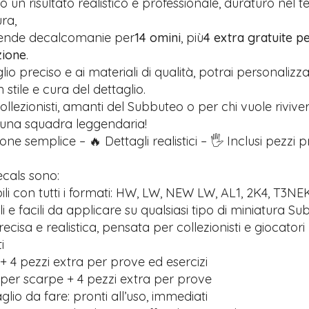
 un risultato realistico e professionale, duraturo nel 
ra,
rende decalcomanie per
14 omini
, più
4 extra gratuite pe
zione
.
glio preciso e ai materiali di qualità, potrai personalizz
stile e cura del dettaglio.
ollezionisti, amanti del Subbuteo o per chi vuole riviver
 una squadra leggendaria!
one semplice – 🔥 Dettagli realistici – 🖐️ Inclusi pezzi 
ecals sono:
li con tutti i formati: HW, LW, NEW LW, AL1, 2K4, T3NE
ili e facili da applicare su qualsiasi tipo di miniatura S
recisa e realistica, pensata per collezionisti e giocatori
i
+ 4 pezzi extra per prove ed esercizi
 per scarpe + 4 pezzi extra per prove
lio da fare: pronti all’uso, immediati