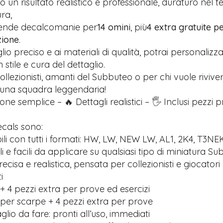
 un risultato realistico e professionale, duraturo nel 
ra,
rende decalcomanie per
14 omini
, più
4 extra gratuite pe
zione
.
glio preciso e ai materiali di qualità, potrai personalizz
stile e cura del dettaglio.
ollezionisti, amanti del Subbuteo o per chi vuole riviver
 una squadra leggendaria!
one semplice – 🔥 Dettagli realistici – 🖐️ Inclusi pezzi 
ecals sono:
li con tutti i formati: HW, LW, NEW LW, AL1, 2K4, T3NE
ili e facili da applicare su qualsiasi tipo di miniatura S
recisa e realistica, pensata per collezionisti e giocatori
i
+ 4 pezzi extra per prove ed esercizi
 per scarpe + 4 pezzi extra per prove
lio da fare: pronti all’uso, immediati