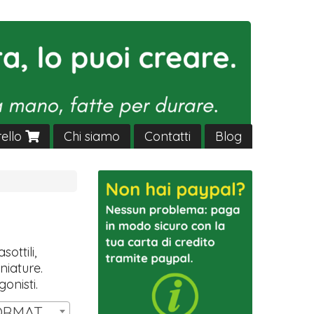
rello
Chi siamo
Contatti
Blog
sottili,
niature.
gonisti.
SET 14 MINIATURE FORMAT HW T3 | € 11,00