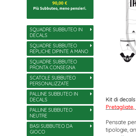
SQUADRE SUBBUTEO IN
DECALS
SQUADRE SUBBUTEO
REPLICHE DIPINTE A MANO
SQUADRE SUBBUTEO
PRONTA CONSEGNA
SCATOLE SUBBUTEO
PERSONALIZZATE
PALLINE SUBBUTEO IN
Kit di decal
DECALS
Pretagliate,
PALLINE SUBBUTEO
NEUTRE
Pensate per
BASI SUBBUTEO DA
tipologie, 
GIOCO