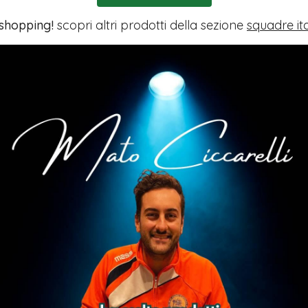
 shopping!
scopri altri prodotti della sezione
squadre it