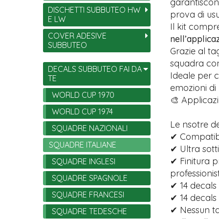
garantiscono
DISCHETTI SUBBUTEO HW
prova di usu
E LW
Il kit comp
COVER ADESIVE
nell’applica
SUBBUTEO
Grazie al ta
squadra con 
DECALS SUBBUTEO FAI DA
Ideale per c
TE
emozioni di
WORLD CUP 1970
🎨 Applicazi
WORLD CUP 1974
Le nsotre d
SQUADRE NAZIONALI
✔ Compatibi
SQUADRE ITALIANE
✔ Ultra sott
✔ Finitura p
SQUADRE INGLESI
professionist
SQUADRE SPAGNOLE
✔ 14 decals 
SQUADRE FRANCESI
✔ 14 decals
✔ Nessun tag
SQUADRE TEDESCHE