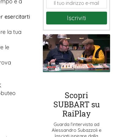
tempo e a
r esercitarti
Iscriviti
are la tua
e le
prova
K
ubbuteo
Scopri
SUBBART su
RaiPlay
Guarda l’intervista ad
Alessandro Subazzoli e
lasciati ispirare dalla