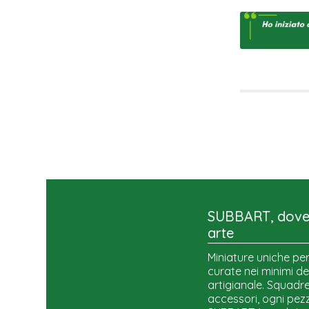
SUBBART, dove 
arte
Miniature uniche per
curate nei minimi de
artigianale. Squadre,
accessori, ogni pezz