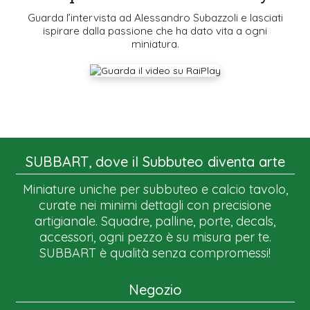
Guarda l’intervista ad Alessandro Subazzoli e lasciati
ispirare dalla passione che ha dato vita a ogni
miniatura.
SUBBART, dove il Subbuteo diventa arte
Miniature uniche per subbuteo e calcio tavolo,
curate nei minimi dettagli con precisione
artigianale. Squadre, palline, porte, decals,
accessori, ogni pezzo è su misura per te.
SUBBART è qualità senza compromessi!
Negozio