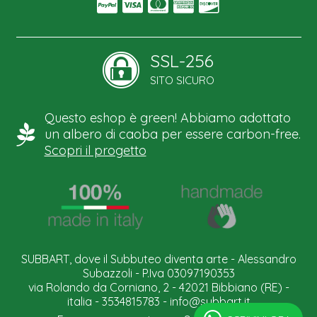
SSL-256
SITO SICURO
Questo eshop è green! Abbiamo adottato
un albero di caoba per essere carbon-free.
Scopri il progetto
SUBBART, dove il Subbuteo diventa arte - Alessandro
Subazzoli - P.Iva 03097190353
via Rolando da Corniano, 2 - 42021 Bibbiano (RE) -
italia - 3534815783 -
info@subbart.it