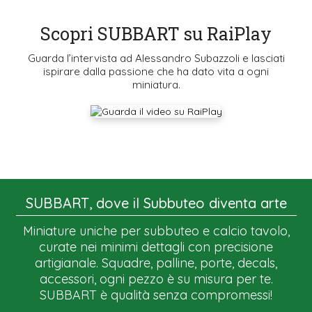
Scopri SUBBART su RaiPlay
Guarda l’intervista ad Alessandro Subazzoli e lasciati
ispirare dalla passione che ha dato vita a ogni
miniatura.
SUBBART, dove il Subbuteo diventa arte
Miniature uniche per subbuteo e calcio tavolo,
curate nei minimi dettagli con precisione
artigianale. Squadre, palline, porte, decals,
accessori, ogni pezzo è su misura per te.
SUBBART è qualità senza compromessi!